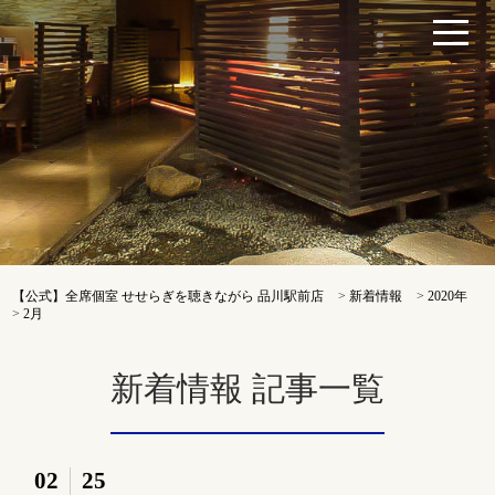
【公式】全席個室 せせらぎを聴きながら 品川駅前店
>
新着情報
>
2020年
>
2月
新着情報 記事一覧
02
25