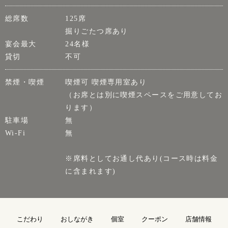
総席数
125席
掘りごたつ席あり
宴会最大
24名様
貸切
不可
禁煙・喫煙
喫煙可 喫煙専用室あり
（お席とは別に喫煙スペースをご用意してお
ります）
駐車場
無
Wi-Fi
無
※席料としてお通し代あり(コース時は料金
に含まれます)
こだわり
おしながき
個室
クーポン
店舗情報