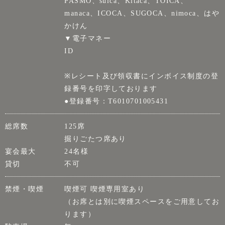
PASMO、suica、Kitaca、TOICA、
manaca、ICOCA、SUGOCA、nimoca、はや
かけん
▼電子マネー
ID
※レシート及び領収書にインボイス制度の登
録番号を印字しております
●登録番号：T6010701005431
総席数
125席
掘りごたつ席あり
宴会最大
24名様
貸切
不可
禁煙・喫煙
喫煙可 喫煙専用室あり
（お席とは別に喫煙スペースをご用意してお
ります）