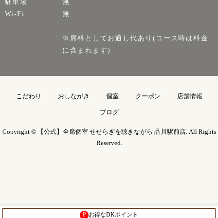
駐車場
無
Wi-Fi
無
※席料としてお通し代あり(コース時は料金
に含まれます)
こだわり
おしながき
個室
クーポン
店舗情報
ブログ
Copyright © 【公式】全席個室 せせらぎを聴きながら 品川駅前店. All Rights
Reserved.
P
お得なDKポイント