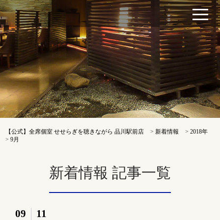
【公式】全席個室 せせらぎを聴きながら 品川駅前店
>
新着情報
>
2018年
>
9月
新着情報 記事一覧
09
11