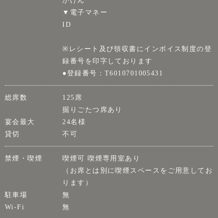
かけん
▼電子マネー
ID
※レシート及び領収書にインボイス制度の登
録番号を印字しております
●登録番号：T6010701005431
総席数
125席
掘りごたつ席あり
宴会最大
24名様
貸切
不可
禁煙・喫煙
喫煙可 喫煙専用室あり
（お席とは別に喫煙スペースをご用意してお
ります）
駐車場
無
Wi-Fi
無