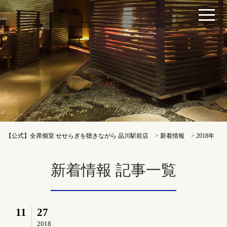
【公式】全席個室 せせらぎを聴きながら 品川駅前店
>
新着情報
>
2018年
新着情報 記事一覧
11
27
2018