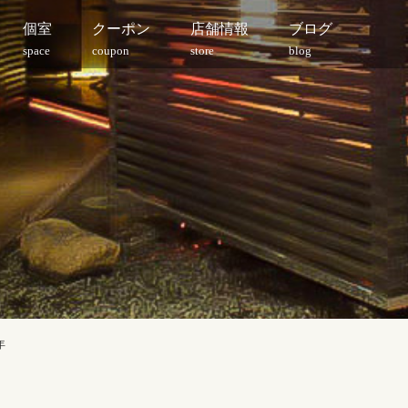
個室
クーポン
店舗情報
ブログ
space
coupon
store
blog
年