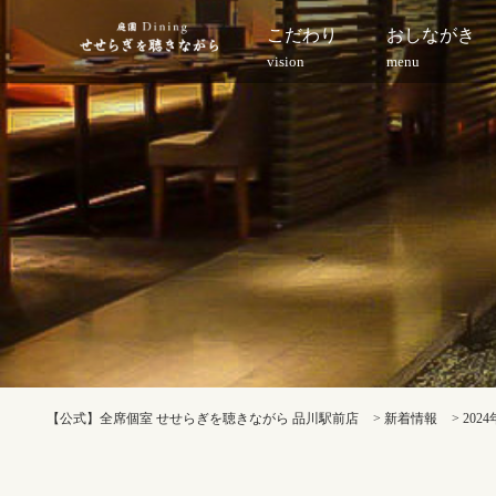
こだわり
おしながき
vision
menu
【公式】全席個室 せせらぎを聴きながら 品川駅前店
>
新着情報
>
2024