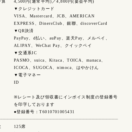
予算
4,500円(通常平均)／4,800円(宴会平均)
▼クレジットカード
VISA、Mastercard、JCB、AMERICAN
EXPRESS、DinersClub、銀聯、discoverCard
▼QR決済
PayPay、d払い、auPay、楽天Pay、メルペイ、
ALIPAY、WeChat Pay、クイックペイ
▼交通系IC
PASMO、suica、Kitaca、TOICA、manaca、
ICOCA、SUGOCA、nimoca、はやかけん
▼電子マネー
ID
※レシート及び領収書にインボイス制度の登録番号
を印字しております
●登録番号：T6010701005431
数
125席