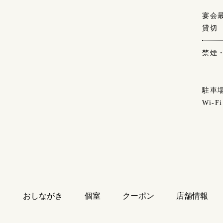
宴会
貸切
禁煙
駐車
Wi-Fi
り
おしながき
個室
クーポン
店舗情報