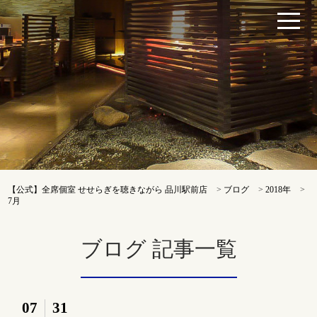
【公式】全席個室 せせらぎを聴きながら 品川駅前店
>
ブログ
>
2018年
>
7月
ブログ 記事一覧
07
31