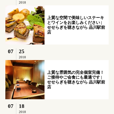
2018
上質な空間で美味しいステーキ
とワインをお楽しみください |
せせらぎを聴きながら 品川駅前
店
07
25
2018
上質な雰囲気の完全個室完備！
ご接待やご会食にも最適です |
せせらぎを聴きながら 品川駅前
店
07
18
2018