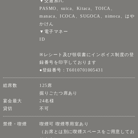
▼交通系IC
PASMO、suica、Kitaca、TOICA、
manaca、ICOCA、SUGOCA、nimoca、はや
かけん
▼電子マネー
ID
※レシート及び領収書にインボイス制度の登
録番号を印字しております
●登録番号：T6010701005431
総席数
125席
掘りごたつ席あり
宴会最大
24名様
貸切
不可
禁煙・喫煙
喫煙可 喫煙専用室あり
（お席とは別に喫煙スペースをご用意してお