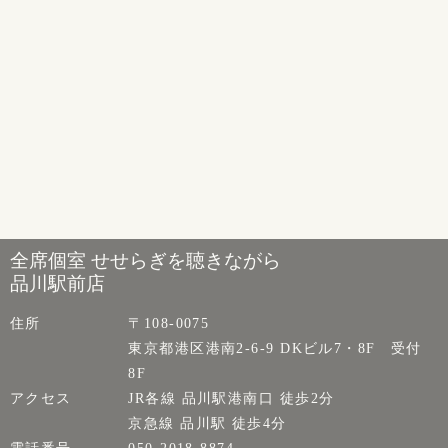
全席個室 せせらぎを聴きながら
品川駅前店
住所
〒108-0075
東京都港区港南2-6-9 DKビル7・8F 受付
8F
アクセス
JR各線 品川駅港南口 徒歩2分
京急線 品川駅 徒歩4分