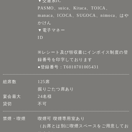
▼交通系IC
PASMO、suica、Kitaca、TOICA、
manaca、ICOCA、SUGOCA、nimoca、はや
かけん
▼電子マネー
ID
※レシート及び領収書にインボイス制度の登
録番号を印字しております
●登録番号：T6010701005431
総席数
125席
掘りごたつ席あり
宴会最大
24名様
貸切
不可
禁煙・喫煙
喫煙可 喫煙専用室あり
（お席とは別に喫煙スペースをご用意してお