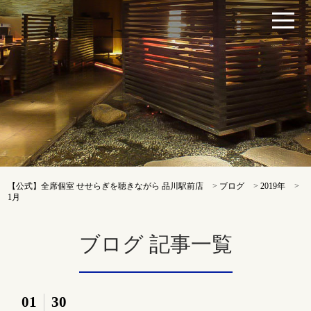
【公式】全席個室 せせらぎを聴きながら 品川駅前店
>
ブログ
>
2019年
>
1月
ブログ 記事一覧
01
30