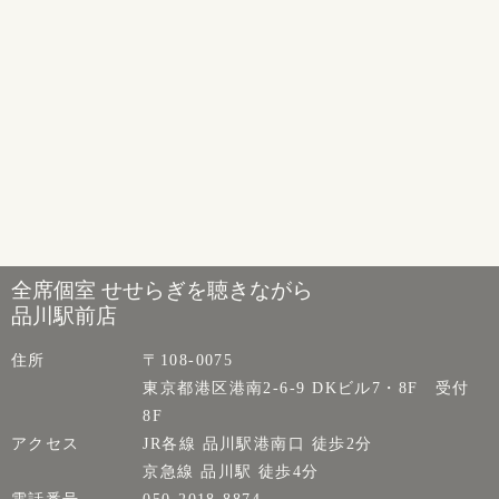
全席個室 せせらぎを聴きながら
品川駅前店
住所
〒108-0075
東京都港区港南2-6-9 DKビル7・8F 受付
8F
アクセス
JR各線 品川駅港南口 徒歩2分
京急線 品川駅 徒歩4分