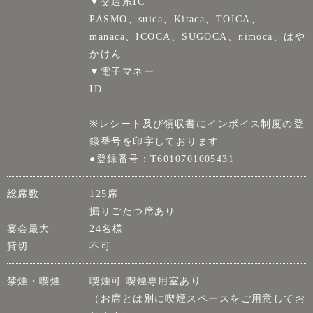
▼交通系IC
PASMO、suica、Kitaca、TOICA、
manaca、ICOCA、SUGOCA、nimoca、はや
かけん
▼電子マネー
ID
※レシート及び領収書にインボイス制度の登
録番号を印字しております
●登録番号：T6010701005431
総席数
125席
掘りごたつ席あり
宴会最大
24名様
貸切
不可
禁煙・喫煙
喫煙可 喫煙専用室あり
（お席とは別に喫煙スペースをご用意してお