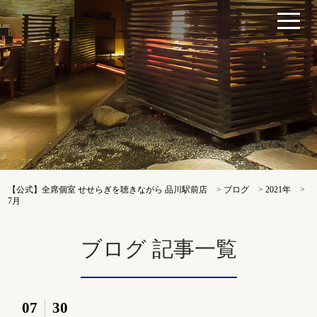
【公式】全席個室 せせらぎを聴きながら 品川駅前店
>
ブログ
>
2021年
>
7月
ブログ 記事一覧
07
30