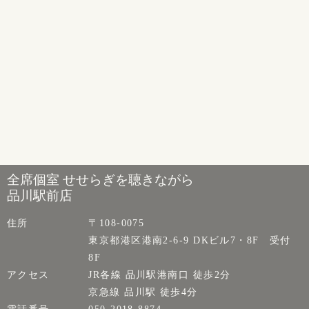
全席個室 せせらぎを聴きながら
品川駅前店
住所
〒108-0075
東京都港区港南2-6-9 DKビル7・8F 受付
8F
アクセス
JR各線 品川駅港南口 徒歩2分
京急線 品川駅 徒歩4分