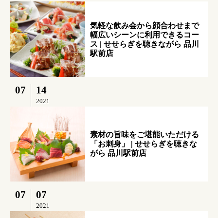
気軽な飲み会から顔合わせまで
幅広いシーンに利用できるコー
ス | せせらぎを聴きながら 品川
駅前店
07
14
2021
素材の旨味をご堪能いただける
「お刺身」 | せせらぎを聴きな
がら 品川駅前店
07
07
2021