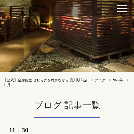
【公式】全席個室 せせらぎを聴きながら 品川駅前店
>
ブログ
>
2022年
>
11月
ブログ 記事一覧
11
30