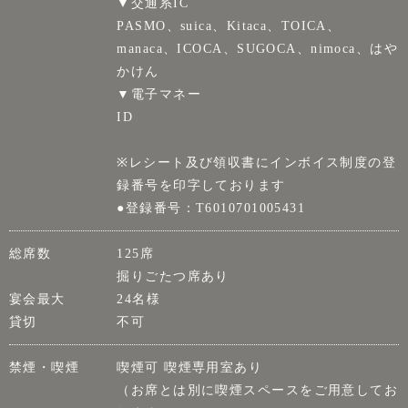
▼交通系IC
PASMO、suica、Kitaca、TOICA、
manaca、ICOCA、SUGOCA、nimoca、はや
かけん
▼電子マネー
ID
※レシート及び領収書にインボイス制度の登
録番号を印字しております
●登録番号：T6010701005431
総席数
125席
掘りごたつ席あり
宴会最大
24名様
貸切
不可
禁煙・喫煙
喫煙可 喫煙専用室あり
（お席とは別に喫煙スペースをご用意してお