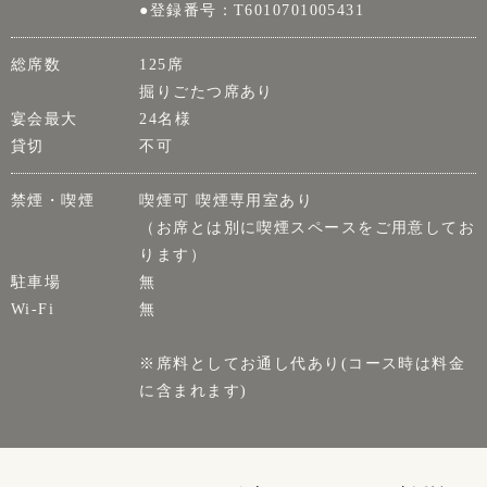
●登録番号：T6010701005431
総席数
125席
掘りごたつ席あり
宴会最大
24名様
貸切
不可
禁煙・喫煙
喫煙可 喫煙専用室あり
（お席とは別に喫煙スペースをご用意してお
ります）
駐車場
無
Wi-Fi
無
※席料としてお通し代あり(コース時は料金
に含まれます)