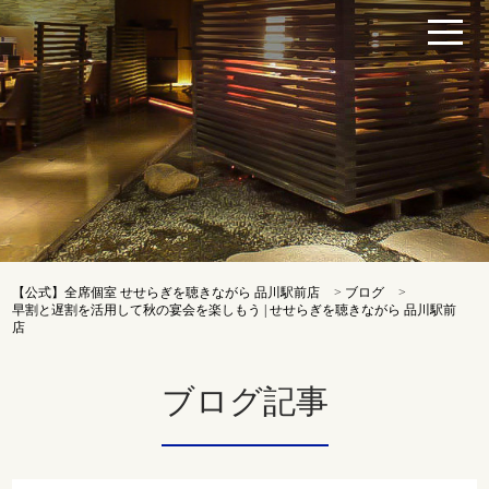
【公式】全席個室 せせらぎを聴きながら 品川駅前店
>
ブログ
>
早割と遅割を活用して秋の宴会を楽しもう | せせらぎを聴きながら 品川駅前
店
ブログ記事