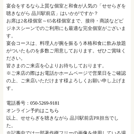
宴会をするなら上質な個室と和食が人気の「せせらぎを
聴きながら 品川駅前店」はいかがですか？
お席は2名様個室～65名様個室まで、接待・商談などビ
ジネスシーンでのご利用にも最適な完全個室がございま
す。
宴会コースは、料理人が腕を振るう本格和食に飲み放題
がついたものを多数ご用意しております。ぜひご賞味く
ださい。
皆さまのご来店を心よりお待ちしております。
※ご来店の際はお電話かホームページで営業日をご確認
の上、ご来店いただけます様よろしくお願い申し上げま
す。
電話番号：
050-5269-9181
オンライン予約は
こちら
以上、せせらぎを聴きながら 品川駅前店PR担当でし
た。
※記事中では一部著作権フリーの画像を使用している場