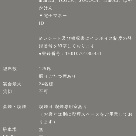
manaca、ICOCA、SUGOCA、nimoca、はや
かけん
▼電子マネー
ID
※レシート及び領収書にインボイス制度の登
録番号を印字しております
●登録番号：T6010701005431
総席数
125席
掘りごたつ席あり
宴会最大
24名様
貸切
不可
禁煙・喫煙
喫煙可 喫煙専用室あり
（お席とは別に喫煙スペースをご用意してお
ります）
駐車場
無