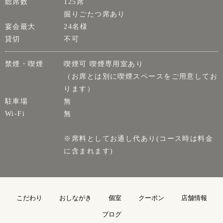
総席数
125席
掘りごたつ席あり
宴会最大
24名様
貸切
不可
禁煙・喫煙
喫煙可 喫煙専用室あり
（お席とは別に喫煙スペースをご用意してお
ります）
駐車場
無
Wi-Fi
無
※席料としてお通し代あり(コース時は料金
に含まれます)
こだわり
おしながき
個室
クーポン
店舗情報
ブログ