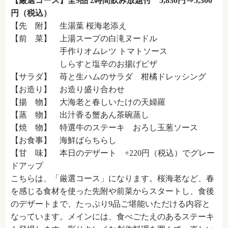
【厳選コース】全9品 2時間飲み放題付 5,830円⇒5,300
円（税込）
【先 附】 生湯葉 桜海老添え
【前 菜】 上湯スープの白滝ヌードル
手作りオムレツ トマトソース
しらすと塩辛のお揚げピザ
【サラダ】 苺と生ハムのサラダ 柑橘ドレッシング
【お造り】 お造り盛り合わせ
【揚 物】 大海老と春しいたけの天婦羅
【蒸 物】 出汁香る蟹あん茶碗蒸し
【焼 物】 特選牛のステーキ おろし玉葱ソース
【お食事】 海鮮ばらちらし
【甘 味】 本日のデザート +220円（税込）でグレー
ドアップ
こちらは、「厳選コース」になります。桜海老など、春
を感じる食材を使った先附や前菜からスタートし、食後
のデザートまで、たっぷり9品ご堪能いただける内容と
なっています。メインには、食べごたえのあるステーキ