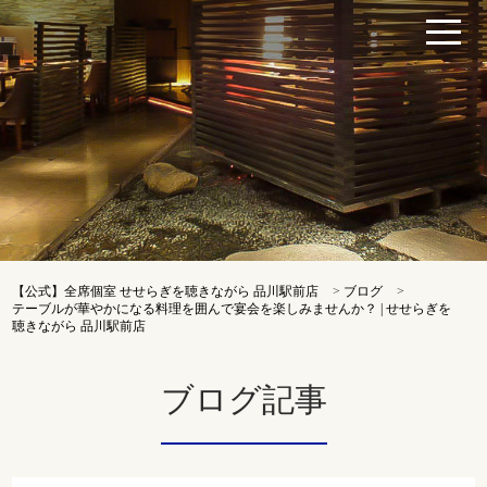
【公式】全席個室 せせらぎを聴きながら 品川駅前店
>
ブログ
>
テーブルが華やかになる料理を囲んで宴会を楽しみませんか？ | せせらぎを
聴きながら 品川駅前店
ブログ記事