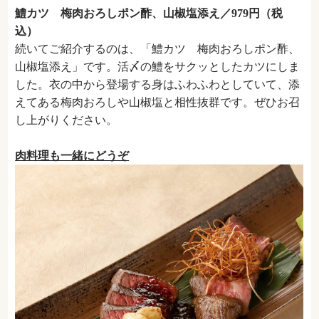
鱧カツ 梅肉おろしポン酢、山椒塩添え／979円（税
込）
続いてご紹介するのは、「鱧カツ 梅肉おろしポン酢、
山椒塩添え」です。活〆の鱧をサクッとしたカツにしま
した。衣の中から登場する身はふわふわとしていて、添
えてある梅肉おろしや山椒塩と相性抜群です。ぜひお召
し上がりください。
肉料理も一緒にどうぞ