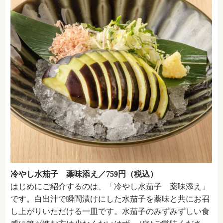
冷やし水茄子 薬味添え／759円（税込）
はじめにご紹介するのは、「冷やし水茄子 薬味添え」
です。白出汁で瞬間漬けにした水茄子を薬味と共にお召
し上がりいただける一皿です。水茄子のみずみずしい食