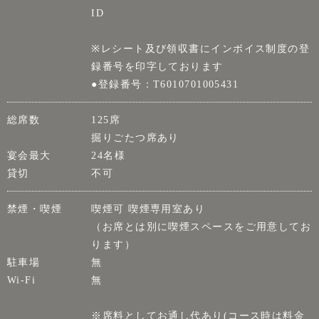
ID
※レシート及び領収書にインボイス制度の登
録番号を印字しております
●登録番号：T6010701005431
総席数
125席
掘りごたつ席あり
宴会最大
24名様
貸切
不可
禁煙・喫煙
喫煙可 喫煙専用室あり
（お席とは別に喫煙スペースをご用意してお
ります）
駐車場
無
Wi-Fi
無
※席料としてお通し代あり(コース時は料金