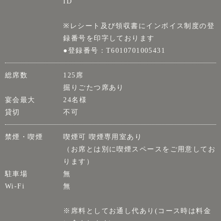
ID
※レシート及び領収書にインボイス制度の登
録番号を印字しております
●登録番号：T6010701005431
総席数
125席
掘りごたつ席あり
宴会最大
24名様
貸切
不可
禁煙・喫煙
喫煙可 喫煙専用室あり
（お席とは別に喫煙スペースをご用意してお
ります）
駐車場
無
Wi-Fi
無
※席料としてお通し代あり(コース時は料金