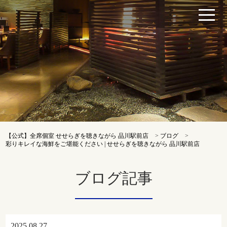
【公式】全席個室 せせらぎを聴きながら 品川駅前店
>
ブログ
>
彩りキレイな海鮮をご堪能ください | せせらぎを聴きながら 品川駅前店
ブログ記事
2025.08.27