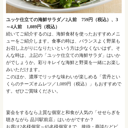
ユッケ仕立ての海鮮サラダ／2人前 759円（税込）、3
～4人前 1,089円（税込）
続いてご紹介するのは、海鮮食材を使ったおすすめメニ
ューをご紹介します。食事の時は、バランスよく野菜も
お召し上がりになりたいという方は少なくないはず。そ
んな時は、上記の「ユッケ仕立ての海鮮サラダ」はいか
がでしょうか。彩りキレイな海鮮と野菜を一緒にお楽し
みいただけます。
このほか、濃厚でリッチな味わいが楽しめる「雲丹とい
くらのチーズオムレツ／1,089円（税込）」もおすすめで
す。ぜひご賞味ください。
宴会をするなら上質な個室と和食が人気の「せせらぎを
聴きながら 品川駅前店」はいかがですか？
お席は2名様個室～65名様個室まで、接待・商談などビ