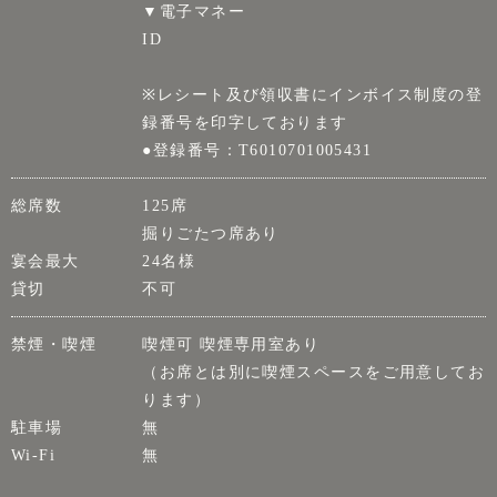
▼電子マネー
ID
※レシート及び領収書にインボイス制度の登
録番号を印字しております
●登録番号：T6010701005431
総席数
125席
掘りごたつ席あり
宴会最大
24名様
貸切
不可
禁煙・喫煙
喫煙可 喫煙専用室あり
（お席とは別に喫煙スペースをご用意してお
ります）
駐車場
無
Wi-Fi
無