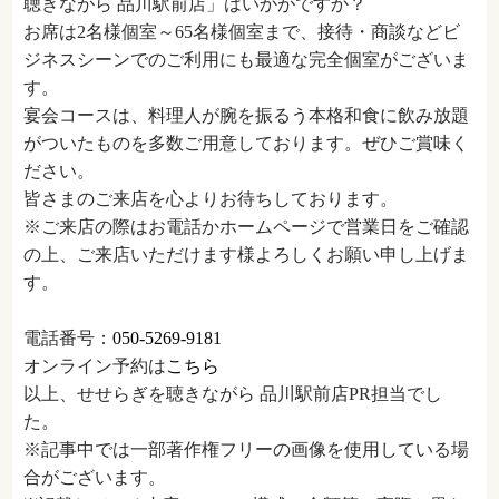
聴きながら 品川駅前店」はいかがですか？
お席は2名様個室～65名様個室まで、接待・商談などビ
ジネスシーンでのご利用にも最適な完全個室がございま
す。
宴会コースは、料理人が腕を振るう本格和食に飲み放題
がついたものを多数ご用意しております。ぜひご賞味く
ださい。
皆さまのご来店を心よりお待ちしております。
※ご来店の際はお電話かホームページで営業日をご確認
の上、ご来店いただけます様よろしくお願い申し上げま
す。
電話番号：
050-5269-9181
オンライン予約は
こちら
以上、せせらぎを聴きながら 品川駅前店PR担当でし
た。
※記事中では一部著作権フリーの画像を使用している場
合がございます。